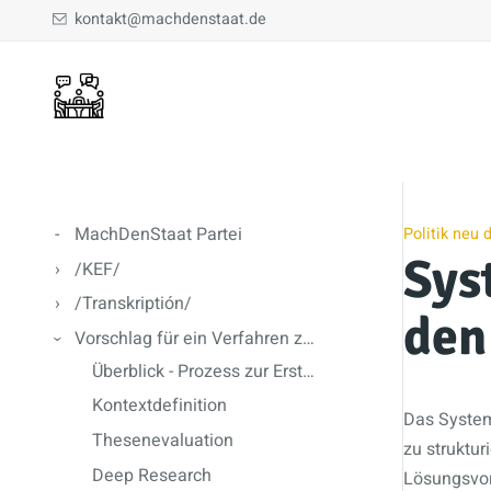
kontakt@machdenstaat.de
MachDenStaat Partei
Politik neu 
Sys
/KEF/
/Transkriptión/
den
Vorschlag für ein Verfahren zur Konsensbildung
Überblick - Prozess zur Erstellung eines Konsensdokuments
Kontextdefinition
Das Systemi
Thesenevaluation
zu struktur
Deep Research
Lösungsvor