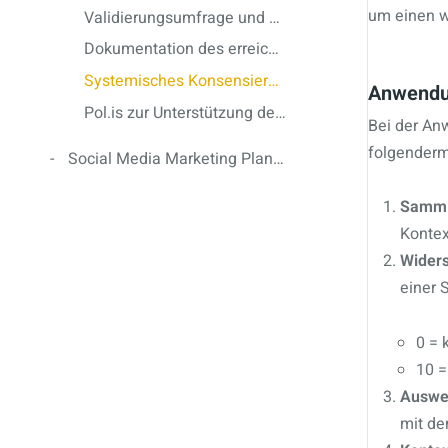
um einen wi
Validierungsumfrage und Sentiment-Analyse
Dokumentation des erreichten Konsenses nach der Validierung
Systemisches Konsensieren für den ersten Schritt
Anwendun
Pol.is zur Unterstützung der Widerstandsmessung
Bei der An
folgenderm
Social Media Marketing Plan für MachDenStaat
Samml
Konte
Wider
einer S
0 = 
10 =
Auswe
mit de