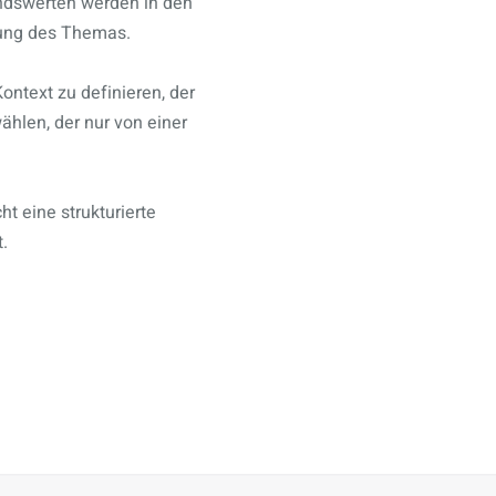
ndswerten werden in den
ung des Themas.
ontext zu definieren, der
ählen, der nur von einer
t eine strukturierte
.