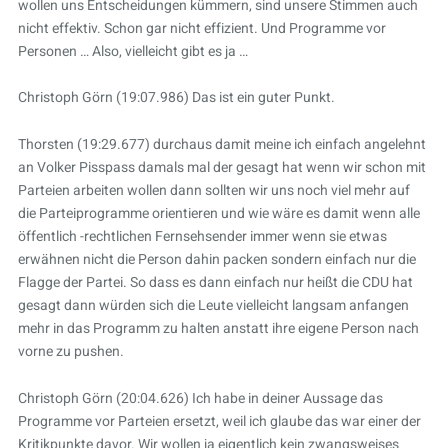
wollen uns Entscheidungen kümmern, sind unsere Stimmen auch
nicht effektiv. Schon gar nicht effizient. Und Programme vor
Personen … Also, vielleicht gibt es ja …
Christoph Görn (19:07.986) Das ist ein guter Punkt.
Thorsten (19:29.677) durchaus damit meine ich einfach angelehnt
an Volker Pisspass damals mal der gesagt hat wenn wir schon mit
Parteien arbeiten wollen dann sollten wir uns noch viel mehr auf
die Parteiprogramme orientieren und wie wäre es damit wenn alle
öffentlich -rechtlichen Fernsehsender immer wenn sie etwas
erwähnen nicht die Person dahin packen sondern einfach nur die
Flagge der Partei. So dass es dann einfach nur heißt die CDU hat
gesagt dann würden sich die Leute vielleicht langsam anfangen
mehr in das Programm zu halten anstatt ihre eigene Person nach
vorne zu pushen.
Christoph Görn (20:04.626) Ich habe in deiner Aussage das
Programme vor Parteien ersetzt, weil ich glaube das war einer der
Kritikpunkte davor. Wir wollen ja eigentlich kein zwangsweises